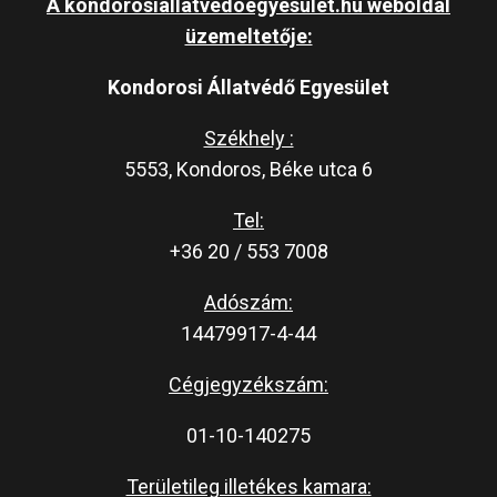
A kondorosiallatvedoegyesulet.hu weboldal
üzemeltetője:
Kondorosi Állatvédő Egyesület
Székhely :
5553, Kondoros, Béke utca 6
Tel:
+36 20 / 553 7008
Adószám:
14479917-4-44
Cégjegyzékszám:
01-10-140275
Területileg illetékes kamara: